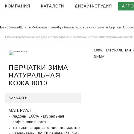
КОМПАНИЯ
КАТАЛОГИ
ДИЗАЙН-СТУДИЯ
АГР
О КОМПАНИИ
Бейсболки
Шляпы
Рубашки поло
Футболки
Толстовки
Жилеты
Куртки
Сороч
▼
▼
КОРПОРАТИВНАЯ ОДЕЖДА
Главная
/
Корпоративная одежда
/
Перчатки рабочие с логотипом
/
Перчатки Зима натуральная кожа 80
ТЕКСТИЛЬНАЯ ФАБРИКА
100% НАТУРАЛЬНАЯ
КЛИЕНТЫ
ЗИМА
ОТЗЫВЫ
ПЕРЧАТКИ ЗИМА
ПОЛЬЗОВАТЕЛЬСКОЕ СОГЛАШЕНИЕ
НАТУРАЛЬНАЯ
ГАРАНТИИ И КАЧЕСТВО
КОЖА 8010
ДОСТАВКА И ОПЛАТА
БЛОГ
ЗАКАЗАТЬ
ВАКАНСИИ
МАТЕРИАЛ
КОНТАКТЫ
АГР
КАТАЛОГ 2026
ладонь: 100% натуральная
КОРПОРАТ
сафьяновая кожа
тыльная сторона: флис, полиэстер
утеплитель: 3M Thinsulate 150 г/м2