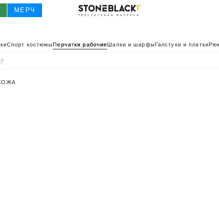
О
МЕРЧ
ки
Спорт костюмы
Перчатки рабочие
Шапки и шарфы
Галстуки и платки
Рюк
10
 КОЖА
О
КАТАЛОГ 2025
КАТАЛОГ
ИВНАЯ ОДЕЖДА