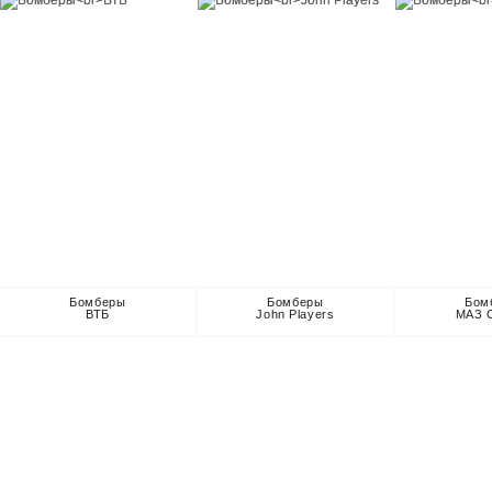
Бомберы
Бомберы
Бом
ВТБ
John Players
МАЗ C