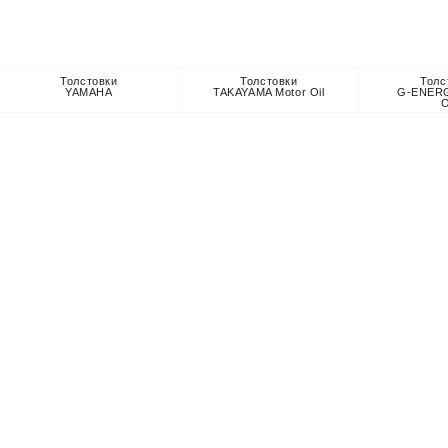
Толстовки
Толстовки
Толс
YAMAHA
TAKAYAMA Motor Oil
G-ENERG
O