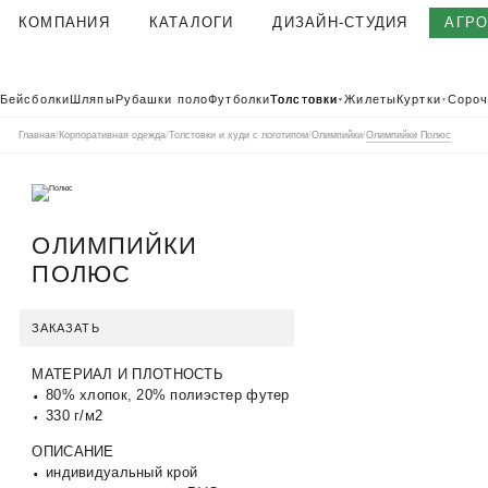
КОМПАНИЯ
КАТАЛОГИ
ДИЗАЙН-СТУДИЯ
АГР
О КОМПАНИИ
Бейсболки
Шляпы
Рубашки поло
Футболки
Толстовки
Жилеты
Куртки
Сороч
▼
▼
КОРПОРАТИВНАЯ ОДЕЖДА
Главная
/
Корпоративная одежда
/
Толстовки и худи с логотипом
/
Олимпийки
/
Олимпийки Полюс
ТЕКСТИЛЬНАЯ ФАБРИКА
КЛИЕНТЫ
ОТЗЫВЫ
ОЛИМПИЙКИ
ПОЛЬЗОВАТЕЛЬСКОЕ СОГЛАШЕНИЕ
ПОЛЮС
ГАРАНТИИ И КАЧЕСТВО
ДОСТАВКА И ОПЛАТА
ЗАКАЗАТЬ
БЛОГ
МАТЕРИАЛ И ПЛОТНОСТЬ
ВАКАНСИИ
80% хлопок, 20% полиэстер футер
КОНТАКТЫ
330 г/м2
АГР
КАТАЛОГ 2026
КОРПОРАТ
ОПИСАНИЕ
индивидуальный крой