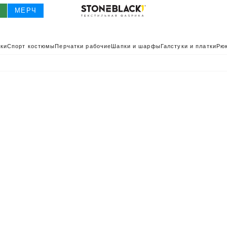
О
МЕРЧ
ки
Спорт костюмы
Перчатки рабочие
Шапки и шарфы
Галстуки и платки
Рюк
О
КАТАЛОГ 2025
КАТАЛОГ
ИВНАЯ ОДЕЖДА