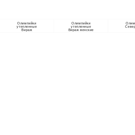
Олимпийки
Олимпийки
Олим
утепленные
утепленные
Севе
Вираж
Вираж женские