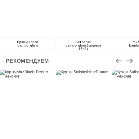
Брюки карго
Ветровки
Жи
Lamborghini
Lamborghini (модель
Lambo
1541)
РЕКОМЕНДУЕМ