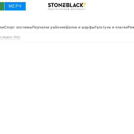
О
МЕРЧ
ки
Спорт костюмы
Перчатки рабочие
Шапки и шарфы
Галстуки и платки
Рюк
i (модель 1541)
О
КАТАЛОГ 2025
КАТАЛОГ
ИВНАЯ ОДЕЖДА