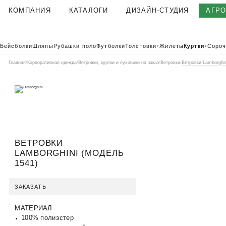
КОМПАНИЯ
КАТАЛОГИ
ДИЗАЙН-СТУДИЯ
АГР
О КОМПАНИИ
Бейсболки
Шляпы
Рубашки поло
Футболки
Толстовки
Жилеты
Куртки
Сороч
▼
▼
КОРПОРАТИВНАЯ ОДЕЖДА
Главная
/
Корпоративная одежда
/
Ветровки, куртки и пуховики на заказ
/
Ветровки
/
Ветровки Lamborghin
ТЕКСТИЛЬНАЯ ФАБРИКА
КЛИЕНТЫ
ОТЗЫВЫ
ПОЛЬЗОВАТЕЛЬСКОЕ СОГЛАШЕНИЕ
ГАРАНТИИ И КАЧЕСТВО
ВЕТРОВКИ
ДОСТАВКА И ОПЛАТА
LAMBORGHINI (МОДЕЛЬ
БЛОГ
1541)
ВАКАНСИИ
ЗАКАЗАТЬ
КОНТАКТЫ
АГР
КАТАЛОГ 2026
КОРПОРАТ
МАТЕРИАЛ
100% полиэстер