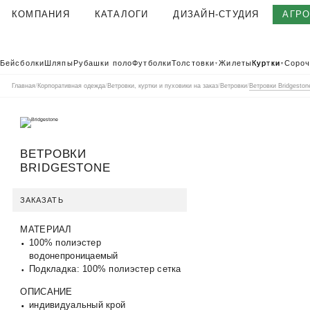
КОМПАНИЯ
КАТАЛОГИ
ДИЗАЙН-СТУДИЯ
АГР
О КОМПАНИИ
Бейсболки
Шляпы
Рубашки поло
Футболки
Толстовки
Жилеты
Куртки
Сороч
▼
▼
КОРПОРАТИВНАЯ ОДЕЖДА
Главная
/
Корпоративная одежда
/
Ветровки, куртки и пуховики на заказ
/
Ветровки
/
Ветровки Bridgeston
ТЕКСТИЛЬНАЯ ФАБРИКА
КЛИЕНТЫ
ОТЗЫВЫ
ВЕТРОВКИ
ПОЛЬЗОВАТЕЛЬСКОЕ СОГЛАШЕНИЕ
BRIDGESTONE
ГАРАНТИИ И КАЧЕСТВО
ЗАКАЗАТЬ
ДОСТАВКА И ОПЛАТА
БЛОГ
МАТЕРИАЛ
ВАКАНСИИ
100% полиэстер
водонепроницаемый
КОНТАКТЫ
АГР
КАТАЛОГ 2026
Подкладка: 100% полиэстер сетка
КОРПОРАТ
ОПИСАНИЕ
индивидуальный крой