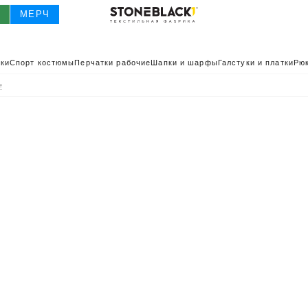
О
МЕРЧ
ки
Спорт костюмы
Перчатки рабочие
Шапки и шарфы
Галстуки и платки
Рюк
e
О
КАТАЛОГ 2025
КАТАЛОГ
ИВНАЯ ОДЕЖДА