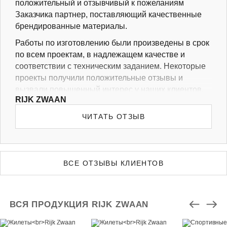
положительный и отзывчивый к пожеланиям
Заказчика партнер, поставляющий качественные
брендированные материалы.
Работы по изготовлению были произведены в срок
по всем проектам, в надлежащем качестве и
соответствии с техническим заданием. Некоторые
проекты получили положительные отзывы и
вызвали повышенный интерес у наших клиентов,
RIJK ZWAAN
поэтому заказы на пошив данных сувениров были
продублированы как наиболее успешные.
ЧИТАТЬ ОТЗЫВ
Хочется отметить профессионализм и
ответственное отношение к работе менеджеров
компании. Все запросы по изменению дизайна и
ВСЕ ОТЗЫВЫ КЛИЕНТОВ
подборе тканей на сувенирные материалы были
выполнены оперативно и с максимальной
эффективностью по итогам поставки.
ВСЯ ПРОДУКЦИЯ RIJK ZWAAN
Мы считаем, что ИП Коновалов М.М. имеет
достойную деловую репутацию и готовы