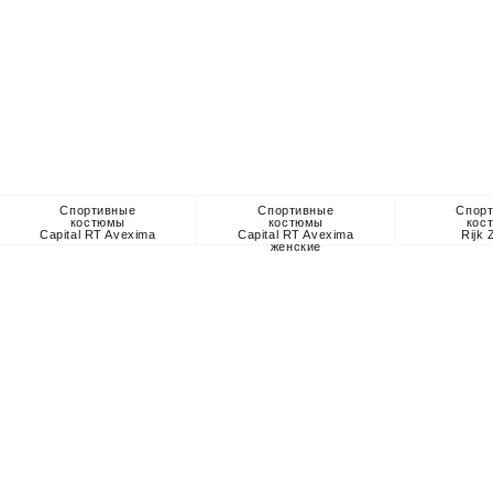
Спортивные
Спортивные
Спор
костюмы
костюмы
кос
Capital RT Avexima
Capital RT Avexima
Rijk
женские