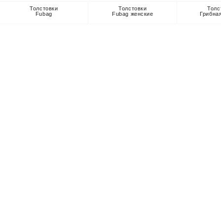
Толстовки
Толстовки
Толс
Fubag
Fubag женские
Грибна