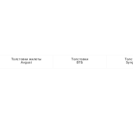
Толстовки жилеты
Толстовки
Толс
Avgust
ВТБ
Syn