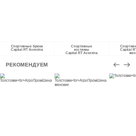
Спортивные брюки
Спортивные
Спортив
Capital RT Avexima
костюмы
Capital 
Capital RT Avexima
жен
РЕКОМЕНДУЕМ