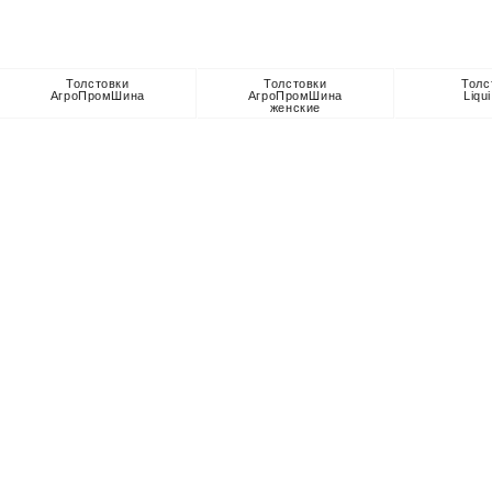
Толстовки
Толстовки
Толс
АгроПромШина
АгроПромШина
Liqu
женские