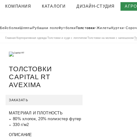
КОМПАНИЯ
КАТАЛОГИ
ДИЗАЙН-СТУДИЯ
АГР
О КОМПАНИИ
Бейсболки
Шляпы
Рубашки поло
Футболки
Толстовки
Жилеты
Куртки
Сороч
▼
▼
КОРПОРАТИВНАЯ ОДЕЖДА
Главная
/
Корпоративная одежда
/
Толстовки и худи с логотипом
/
Толстовки на молнии с капюшоном
/
Т
ТЕКСТИЛЬНАЯ ФАБРИКА
КЛИЕНТЫ
ОТЗЫВЫ
ТОЛСТОВКИ
ПОЛЬЗОВАТЕЛЬСКОЕ СОГЛАШЕНИЕ
CAPITAL RT
ГАРАНТИИ И КАЧЕСТВО
AVEXIMA
ДОСТАВКА И ОПЛАТА
БЛОГ
ЗАКАЗАТЬ
ВАКАНСИИ
МАТЕРИАЛ И ПЛОТНОСТЬ
КОНТАКТЫ
АГР
КАТАЛОГ 2026
80% хлопок, 20% полиэстер футер
КОРПОРАТ
330 г/м2
ОПИСАНИЕ