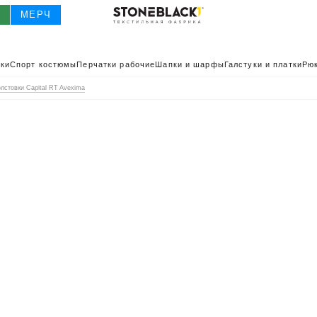
О
МЕРЧ
ки
Спорт костюмы
Перчатки рабочие
Шапки и шарфы
Галстуки и платки
Рюк
олстовки Capital RT Avexima
О
КАТАЛОГ 2025
КАТАЛОГ
ИВНАЯ ОДЕЖДА