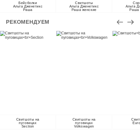
Бейсболки
Свитшоты
Сор
Альта Дженетикс
Альта Дженетикс
Альта Д
Раша
Раша женские
Раша
РЕКОМЕНДУЕМ
Свитшоты на
Свитшоты на
Сви
пуговицах
пуговицах
Eur
Section
Volkswagen