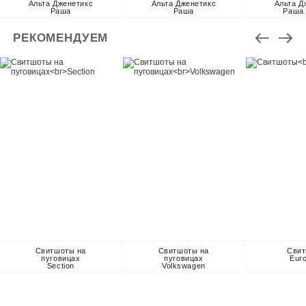
Альта Дженетикс
Альта Дженетикс
Альта Д
Раша
Раша
Раша
РЕКОМЕНДУЕМ
Свитшоты на
Свитшоты на
Сви
пуговицах
пуговицах
Eur
Section
Volkswagen