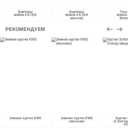
Бомберы
Бомберы
Толс
MANN-FILTER
MANN-FILTER
MANN-
женские
Moto
РЕКОМЕНДУЕМ
Зимние куртки KWS
Зимние куртки KWS
Куртки 
(женские)
G-Energ
43