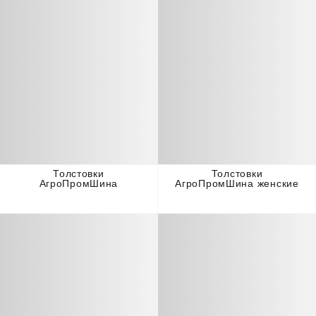
Толстовки
Толстовки
АгроПромШина
АгроПромШина женские