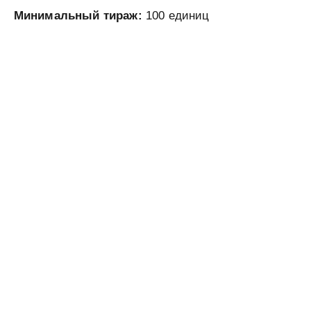
Минимальный тираж:
100 единиц
ПРОИЗВОДИТЕЛЬ
КОРПОРАТИВНОЙ
ОДЕЖДЫ ПРЕМИУМ
КЛАССА
КОНТАКТЫ
+7 (495) 713-1777
info@stoneblack.ru